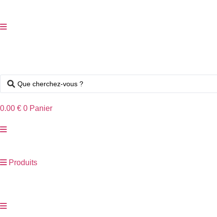
Aller
au
contenu
Search
...
0.00
€
0
Panier
Produits